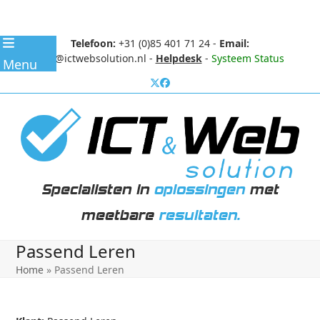
Skip
Telefoon:
+31 (0)85 401 71 24
-
Email:
to
info@ictwebsolution.nl
-
Helpdesk
-
Systeem Status
Menu
content
Specialisten in
oplossingen
met
meetbare
resultaten.
Passend Leren
Home
»
Passend Leren