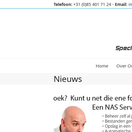
Skip
Telefoon:
+31 (0)85 401 71 24
-
Email:
i
to
content
Speci
Home
Over O
Nieuws