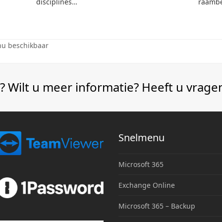
disciplines…
raambe
nu beschikbaar
? Wilt u meer informatie? Heeft u vrage
Snelmenu
Microsoft 365
Exchange Online
Microsoft 365 – Backup