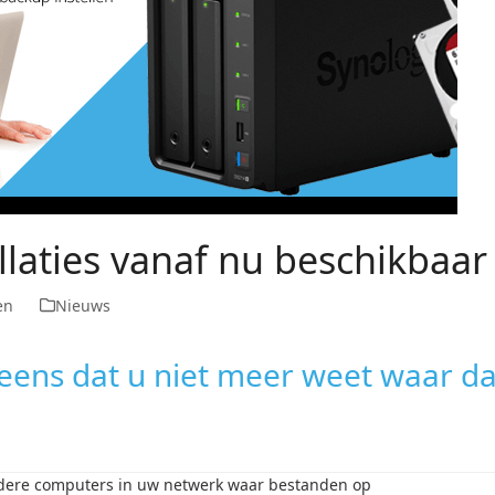
llaties vanaf nu beschikbaar
en
Nieuws
 eens dat u niet meer weet waar d
rdere computers in uw netwerk waar bestanden op