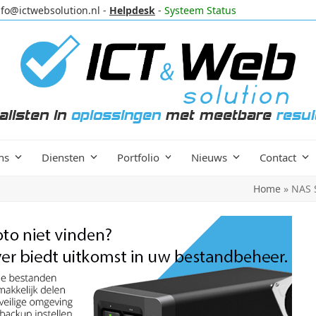
nfo@ictwebsolution.nl
-
Helpdesk
-
Systeem Status
alisten in
oplossingen
met meetbare
resul
ns
Diensten
Portfolio
Nieuws
Contact
Home
»
NAS S