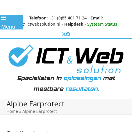
Skip
Telefoon:
+31 (0)85 401 71 24
-
Email:
to
info@ictwebsolution.nl
-
Helpdesk
-
Systeem Status
Menu
content
Specialisten in
oplossingen
met
meetbare
resultaten.
Alpine Earprotect
Home
»
Alpine Earprotect